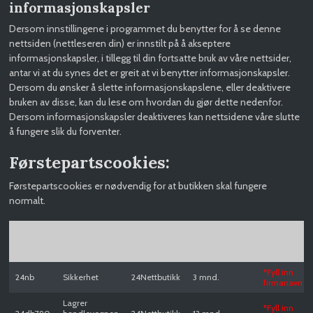
informasjonskapsler
Dersom innstillingene i programmet du benytter for å se denne
nettsiden (nettleseren din) er innstilt på å akseptere
informasjonskapsler, i tillegg til din fortsatte bruk av våre nettsider,
antar vi at du synes det er greit at vi benytter informasjonskapsler.
Dersom du ønsker å slette informasjonskapslene, eller deaktivere
bruken av disse, kan du lese om hvordan du gjør dette nedenfor.
Dersom informasjonskapsler deaktiveres kan nettsidene våre slutte
å fungere slik du forventer.
Førstepartscookies:
Førstepartscookies er nødvendig for at butikken skal fungere
normalt.
Formålet
Hvor lenge
Cookie
Hvem er
med
Produkt
lagres
navn
databehand
behandlingen
informasjonen
*Fyll inn
24nb
Sikkerhet
24Nettbutikk
3 mnd.
firmanavn
Lagrer
*Fyll inn