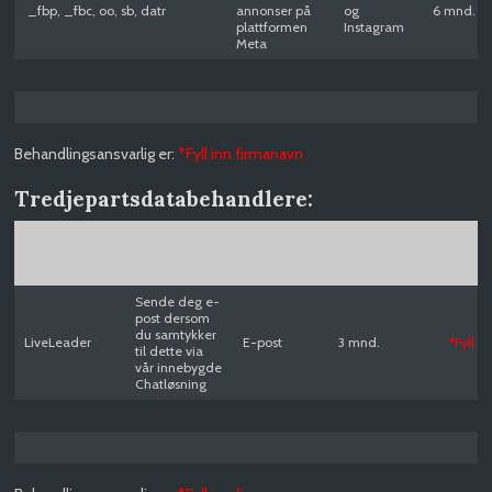
_fbp, _fbc, oo, sb, datr
annonser på
og
6 mnd.
plattformen
Instagram
Meta
Behandlingsansvarlig er:
*Fyll inn firmanavn
Tredjepartsdatabehandlere:
Formålet
Hvilken
Hvor lenge
Hvem 
Databehandler
med
informasjon
lagres
behand
behandlingen
lagres
informasjonen
Sende deg e-
post dersom
du samtykker
LiveLeader
E-post
3 mnd.
*Fyll i
til dette via
vår innebygde
Chatløsning