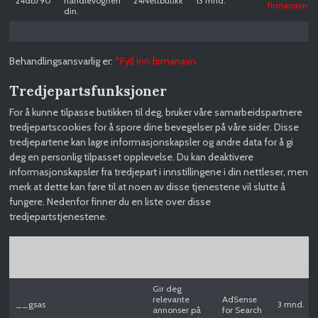
24db790
handlevognen
24Nettbutikk
13 mnd.
firmanavn
din.
Behandlingsansvarlig er:
*Fyll inn firmanavn
Tredjepartsfunksjoner
For å kunne tilpasse butikken til deg, bruker våre samarbeidspartnere
tredjepartscookies for å spore dine bevegelser på våre sider. Disse
tredjepartene kan lagre informasjonskapsler og andre data for å gi
deg en personlig tilpasset opplevelse. Du kan deaktivere
informasjonskapsler fra tredjepart i innstillingene i din nettleser, men
merk at dette kan føre til at noen av disse tjenestene vil slutte å
fungere. Nedenfor finner du en liste over disse
tredjepartstjenestene.
Formålet
Hvor leng
Cookie navn
med
Produkt
lagres
behandlingen
informas
Gir deg
relevante
AdSense
__gsas
3 mnd.
annonser på
for Search