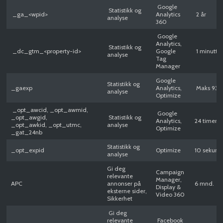
Google
Statistikk og
_ga_<wpid>
Analytics
2 år
analyse
360
Google
Analytics,
Statistikk og
_dc_gtm_<property-id>
Google
1 minutt
analyse
Tag
Manager
Google
Statistikk og
_gaexp
Analytics,
Maks 93 
analyse
Optimize
_opt_awcid, _opt_awmid,
Google
_opt_awgid,
Statistikk og
Analytics,
24 timer
_opt_awkid, _opt_utmc,
analyse
Optimize
_gat_24nb
Statistikk og
_opt_expid
Optimize
10 sekund
analyse
Gi deg
Campaign
relevante
Manager,
APC
annonser på
6 mnd.
Display &
eksterne sider,
Video 360
Sikkerhet
Gi deg
relevante
Facebook