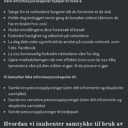
Våre informasjonskapsler hjelper til med å:
Sørge for at nettsidene fungerer slik du forventer at de skal
Holde deg innlogget neste gang du besøker sidene (dersom du
har en bruker hos oss)
Huske innstillingene dine fra besøk til besøk
Forbedre hastighet og sikkerhet på nettsidene
La deg dele sider og innhold du ønsker på sosiale nettverk, som
f.eks. Facebook
La oss kontinuerlig forbedre nettsidene våre for deg
Gjøre markedsføringen vår mer effektiv (noe som lar oss tilby
tjenestene våre på den måten vi gjør, til de prisene vi gjør
Vi benytter ikke informasjonskapsler til:
Samle inn personopplysninger (uten ditt informerte og eksplisitte
samtykke)
Samle inn sensitive personopplysninger (uten ditt informerte og
eksplisitte samtykke)
Sende personopplysninger til tredjepart
Hvordan vi innhenter samtykke til bruk av