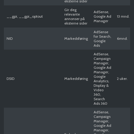
eksterne sider
Gir deg
AdSense,
relevante
__gpi, __gpi_optout
Google Ad
13 mnd.
annonser på
Manager
eksterne sider
AdSense
for Search,
NID
Markedsføring
6mnd.
Google
Ads
AdSense,
Campaign
Manager,
Google Ad
Manager,
Google
DSID
Markedsføring
2 uker.
Analytics,
Display &
Video
360,
Search
Ads 360
AdSense,
Campaign
Manager,
Google Ad
Manager,