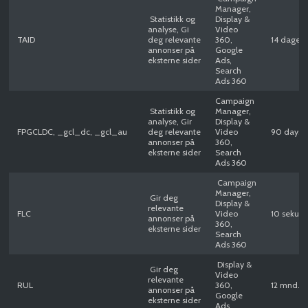
Manager,
Statistikk og
Display &
analyse, Gi
Video
TAID
deg relevante
360,
14 dager
annonser på
Google
eksterne sider
Ads,
Search
Ads 360
Campaign
Statistikk og
Manager,
analyse, Gir
Display &
FPGCLDC, _gcl_dc, _gcl_au
deg relevante
Video
90 days
annonser på
360,
eksterne sider
Search
Ads 360
Campaign
Manager,
Gir deg
Display &
relevante
FLC
Video
10 sekun
annonser på
360,
eksterne sider
Search
Ads 360
Display &
Gir deg
Video
relevante
RUL
360,
12 mnd.
annonser på
Google
eksterne sider
Ads