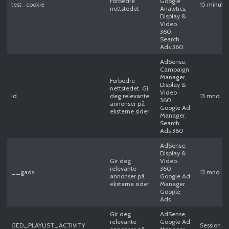
Forbedre
Google
test_cookie
15 minutte
nettstedet
Analytics,
Display &
Video
360,
Search
Ads 360
AdSense,
Campaign
Manager,
Forbedre
Display &
nettstedet. Gi
Video
id
deg relevante
13 mnd.
360,
annonser på
Google Ad
eksterne sider
Manager,
Search
Ads 360
AdSense,
Display &
Gir deg
Video
relevante
360,
__gads
13 mnd.
annonser på
Google Ad
eksterne sider
Manager,
Google
Ads
Gir deg
AdSense,
relevante
Google Ad
GED_PLAYLIST_ACTIVITY
Session