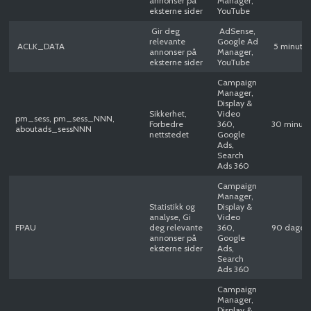
annonser på
Manager,
eksterne sider
YouTube
Gir deg
AdSense,
relevante
Google Ad
ACLK_DATA
5 minutte
annonser på
Manager,
eksterne sider
YouTube
Campaign
Manager,
Display &
Sikkerhet,
Video
pm_sess, pm_sess_NNN,
Forbedre
360,
30 minutt
aboutads_sessNNN
nettstedet
Google
Ads,
Search
Ads 360
Campaign
Manager,
Statistikk og
Display &
analyse, Gi
Video
FPAU
deg relevante
360,
90 dager
annonser på
Google
eksterne sider
Ads,
Search
Ads 360
Campaign
Manager,
Display &