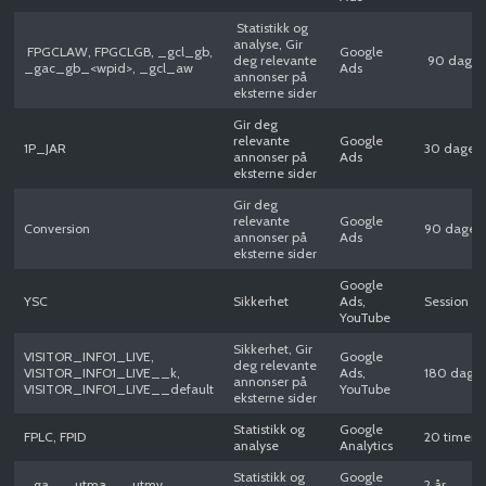
Statistikk og
analyse, Gir
FPGCLAW, FPGCLGB, _gcl_gb,
Google
deg relevante
90 dager
_gac_gb_<wpid>, _gcl_aw
Ads
annonser på
eksterne sider
Gir deg
relevante
Google
1P_JAR
30 dager
annonser på
Ads
eksterne sider
Gir deg
relevante
Google
Conversion
90 dager
annonser på
Ads
eksterne sider
Google
YSC
Sikkerhet
Ads,
Session
YouTube
Sikkerhet, Gir
VISITOR_INFO1_LIVE,
Google
deg relevante
VISITOR_INFO1_LIVE__k,
Ads,
180 dager
annonser på
VISITOR_INFO1_LIVE__default
YouTube
eksterne sider
Statistikk og
Google
FPLC, FPID
20 timer
analyse
Analytics
Statistikk og
Google
_ga, __utma, __utmv
2 år