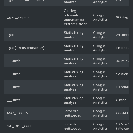
analyse
Analytics
Gir deg
relevante
Google
_gac_<wpid>
90 dager
annonser på
Analytics
eksterne sider
Statistikk og
Google
_gid
24 timer
analyse
Analytics
Statistikk og
Google
_gat[_<customname>]
1 minutt
analyse
Analytics
Statistikk og
Google
__utmb
30 minutt
analyse
Analytics
Statistikk og
Google
__utmc
Session
analyse
Analytics
Statistikk og
Google
__utmt
10 minutt
analyse
Analytics
Statistikk og
Google
__utmz
6 mnd.
analyse
Analytics
Forbedre
Google
AMP_TOKEN
Opptil 1 år
nettstedet
Analytics
Forbedre
Google
10 Nov 2
GA_OPT_OUT
nettstedet
Analytics
(alle cooki