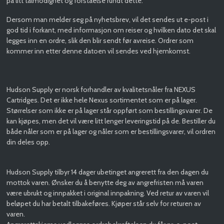
på litt tålmodighet og forståelse rundt dette.
Dersom man melder seg på nyhetsbrev, vil det sendes ut e-post i
god tid i forkant, med informasjon om reiser og hvilken dato det skal
legges inn en ordre, slik den blir sendt før avreise. Ordrer som
kommer inn etter denne datoen vil sendes ved hjemkomst.
Hudson Supply er norsk forhandler av kvalitetsnåler fra NEXUS
Cartridges. Det er ikke hele Nexus sortimentet som er på lager.
Størrelser som ikke er på lager står oppført som bestillingsvarer. De
kan kjøpes, men det vil være litt lenger leveringstid på de. Bestiller du
både nåler som er på lager og nåler som er bestillingsvarer, vil ordren
din deles opp.
Hudson Supply tilbyr 14 dager ubetinget angrerett fra den dagen du
mottok varen. Ønsker du å benytte deg av angrefristen må varen
være ubrukt og innpakket i original innpakning. Ved retur av varen vil
beløpet du har betalt tilbakeføres. Kjøper står selv for returen av
varen.